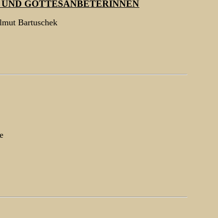
 UND GOTTESANBETERINNEN
lmut Bartuschek
e