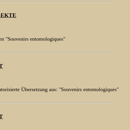
SEKTE
en "Souvenirs entomologiques"
T
torisierte Übersetzung aus: "Souvenirs entomologiques"
T