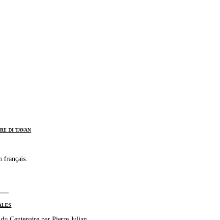
RE DI TAVAN
 français.
ALES
 du Centenaire par Pierre Julian