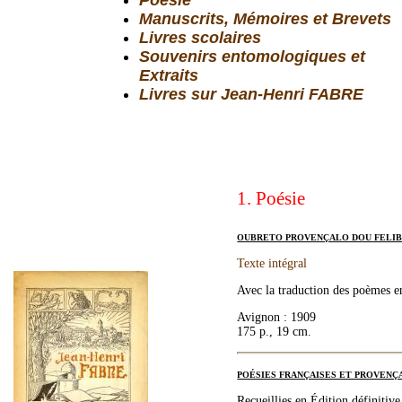
Poésie
Manuscrits, Mémoires et Brevets
Livres scolaires
Souvenirs entomologiques et
Extraits
Livres sur Jean-Henri FABRE
1. Poésie
OUBRETO PROVENÇALO DOU FELIB
Texte intégral
Avec la traduction des poèmes en
Avignon : 1909
175 p., 19 cm.
POÉSIES FRANÇAISES ET PROVENÇ
Recueillies en Édition définitive