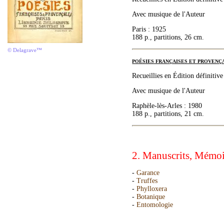
Avec musique de l'Auteur
Paris : 1925
188 p., partitions, 26 cm.
© Delagrave™
POÉSIES FRANÇAISES ET PROVENÇALES
Recueillies en Édition définitive
Avec musique de l'Auteur
Raphèle-lès-Arles : 1980
188 p., partitions, 21 cm.
2. Manuscrits, Mémoi
-
Garance
-
Truffes
-
Phylloxera
-
Botanique
-
Entomologie