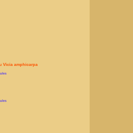
du Vicia amphicarpa
cules
cules