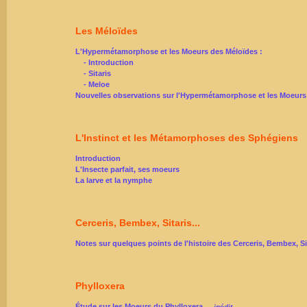
Les Méloïdes
L'Hypermétamorphose et les Moeurs des Méloïdes :
- Introduction
- Sitaris
- Meloe
Nouvelles observations sur l'Hypermétamorphose et les Moeurs
L'Instinct et les Métamorphoses des Sphégiens
Introduction
L'Insecte parfait, ses moeurs
La larve et la nymphe
Cerceris, Bembex, Sitaris...
Notes sur quelques points de l'histoire des Cerceris, Bembex, Sit
Phylloxera
Étude sur les Moeurs du Phylloxera
— inédit