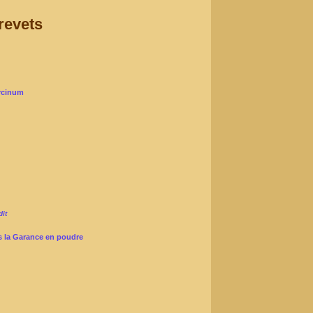
revets
ircinum
it
s la Garance en poudre