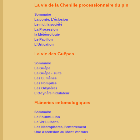
La vie de la Chenille processionnaire du pin
Sommaire
La ponte, L'éclosion
Le nid, la société
La Procession
la Météorologie
Le Papillon
L'Urtication
La vie des Guêpes
Sommaire
La Guêpe
La Guêpe - suite
Les Eumènes
Les Pompiles
Les Odynères
L'Odynère nidulateur
Flâneries entomologiques
Sommaire
Le Fourmi-Lion
Le Ver Luisant.
Les Necrophores, l'enterrement
Une Ascension au Mont Ventoux