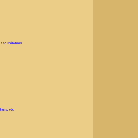
 des Méloïdes
aris, etc