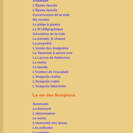
Sommaire
L'Épeire fasciée
L'Épeire fasciée
Construction de la toile
Ma voisine
Le piège à gluaux
Le fil télégraphique
Géométrie de la toile
La pariade, la chasse
La propriété
L'exode des Araignées
La Tarentule à ventre noir
La Lycose de Narbonne
Le terrier
La famille
L'instinct de l'escalade
L'Araignée clotho
L'Araignée-crabe
L'Araignée labyrinthe
La vie des Scorpions
Sommaire
La demeure
L'alimentation
Le venin
L'immunité des larves
Les préludes
La pariade