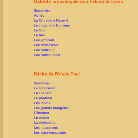
Oubreto prouvençalo dóu Felibre di Tavan
Sommaire
Abriéu
La Chusclo e l'amelié
La cigalo e la fournigo
La leco
La tino
Lou grihoun
Lou manescau
Lou ventour
Lou verbouisset
Récits de l'Oncle Paul
Sommaire
Le lilas cassé
La chenille
Le papillon
Les larves
Les grands mangeurs
L'instinct
Le cocon
La chrysalide
Les _pucerons
Les pucerons, suite